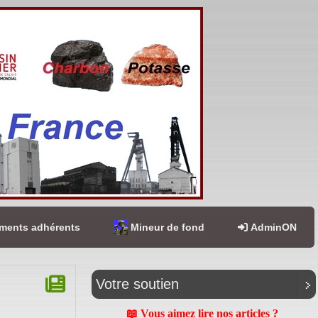
ents adhérents
Mineur de fond
AdminON
Votre soutien
📖 Vous aimez lire nos articles ?