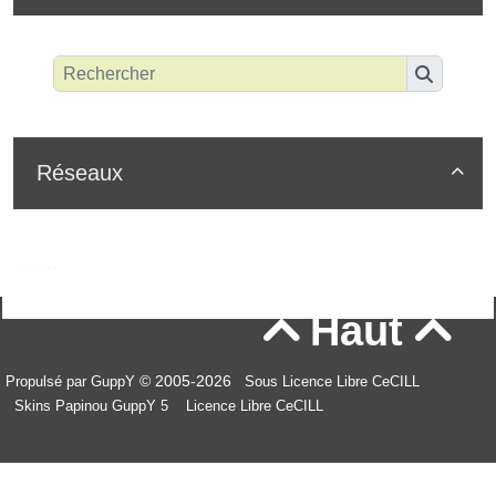
Réseaux

Haut


© 2005-2026
Propulsé par GuppY
Sous Licence Libre CeCILL
Skins Papinou GuppY 5
Licence Libre CeCILL