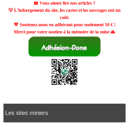
📖 Vous aimez lire nos articles ?
💡 L’hébergement du site, les cartes et les ouvrages ont un
coût.
💛 Soutenez-nous en adhérant pour seulement
10 €
!
Merci pour votre soutien à la mémoire de la mine 🙏
Les sites miniers