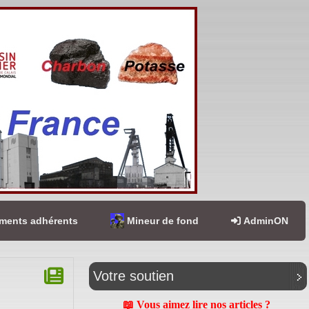
ents adhérents
Mineur de fond
AdminON
Votre soutien
📖 Vous aimez lire nos articles ?