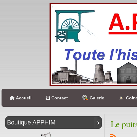
Accueil
Contact
Galerie
Coins
Le puit
Boutique APPHIM