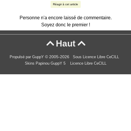
Réagir à cet article
Personne n'a encore laissé de commentaire.
Soyez donc le premier !
Haut


© 2005-2026
Propulsé par GuppY
Sous Licence Libre CeCILL
Skins Papinou GuppY 5
Licence Libre CeCILL