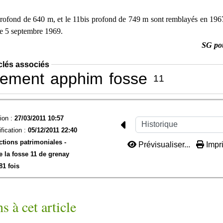
profond de 640 m, et le 11bis profond de 749 m sont remblayés en 196
 le 5 septembre 1969.
SG po
clés associés
sement
apphim
fosse
11
ion :
27/03/2011 10:57
fication :
05/12/2011 22:40
ctions patrimoniales -
Prévisualiser...
Impri
e la fosse 11 de grenay
81 fois
s à cet article