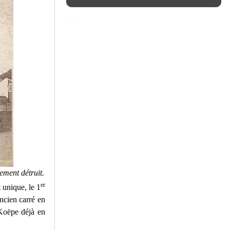
ement détruit.
er
 unique, le 1
ancien carré en
 Koëpe déjà en