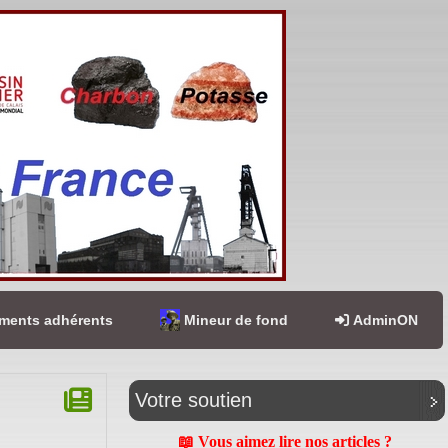
ents adhérents
Mineur de fond
AdminON
Votre soutien
📖 Vous aimez lire nos articles ?