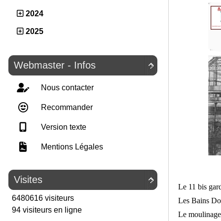
2024
2025
Webmaster - Infos

Nous contacter
Recommander
Version texte
Mentions Légales
Visites

Le 11 bis gar
6480616 visiteurs
Les Bains Dou
94 visiteurs en ligne
Le moulinage,