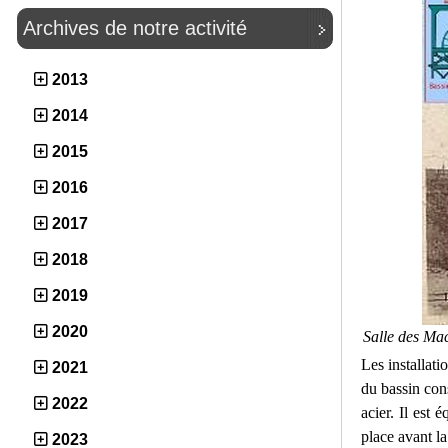
Archives de notre activité
2013
2014
2015
2016
2017
2018
2019
2020
Salle des Mac
Les installati
2021
du bassin cons
2022
acier. Il est
place avant la
2023