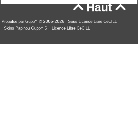
Haut


© 2005-2026
Propulsé par GuppY
Sous Licence Libre CeCILL
Skins Papinou GuppY 5
Licence Libre CeCILL