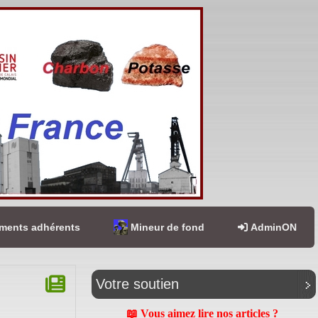
ents adhérents
Mineur de fond
AdminON
Votre soutien
📖 Vous aimez lire nos articles ?