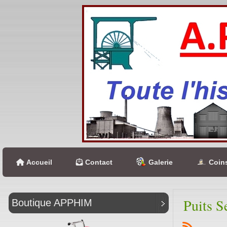
Accueil
Contact
Galerie
Coins
Puits S
Boutique APPHIM