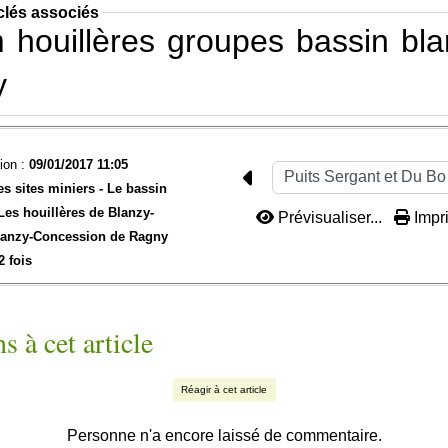
clés associés
m
houillères
groupes
bassin
bla
y
ion :
09/01/2017 11:05
es sites miniers -
Le bassin
Les houillères de Blanzy-
Prévisualiser...
Impri
anzy-
Concession de Ragny
2 fois
s à cet article
Réagir à cet article
Personne n'a encore laissé de commentaire.