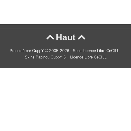
Haut


© 2005-2026
Propulsé par GuppY
Sous Licence Libre CeCILL
Skins Papinou GuppY 5
Licence Libre CeCILL