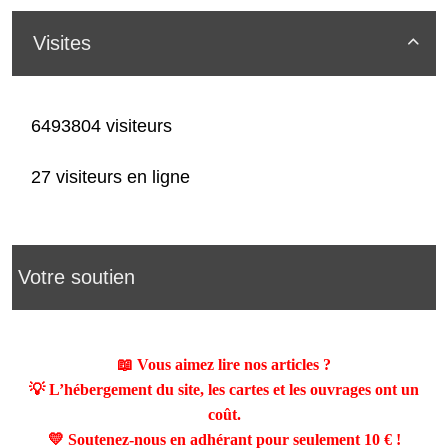
Visites

6493804 visiteurs
27 visiteurs en ligne
Votre soutien
📖 Vous aimez lire nos articles ?
💡 L’hébergement du site, les cartes et les ouvrages ont un
coût.
💛 Soutenez-nous en adhérant pour seulement
10 €
!