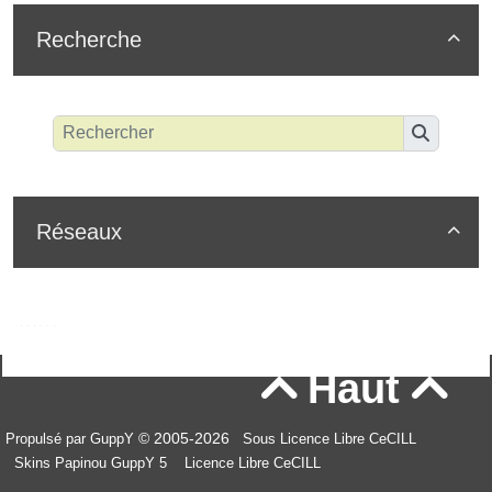
Recherche

Réseaux

Haut


© 2005-2026
Propulsé par GuppY
Sous Licence Libre CeCILL
Skins Papinou GuppY 5
Licence Libre CeCILL