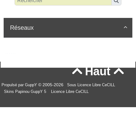
Réseaux

Haut


© 2005-2026
Propulsé par GuppY
Sous Licence Libre CeCILL
Skins Papinou GuppY 5
Licence Libre CeCILL