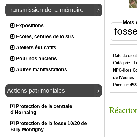
Transmission de la mémoire
Mots-
Expositions
foss
Ecoles, centres de loisirs
Ateliers éducatifs
Date de créat
Pour nos anciens
Catégorie :
L
Autres manifestations
NPC-
Hors C
de l'Aisnes
Page lue
458
Actions patrimoniales
Protection de la centrale
Réaction
d'Hornaing
Protection de la fosse 10/20 de
Billy-Montigny