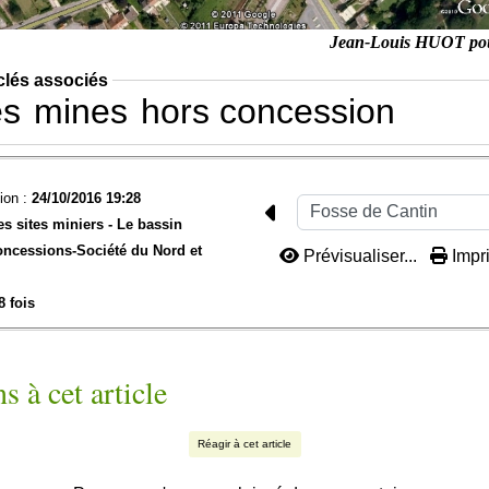
Jean-Louis HUOT po
clés associés
es
mines
hors concession
ion :
24/10/2016 19:28
es sites miniers -
Le bassin
oncessions-
Société du Nord et
Prévisualiser...
Impri
8 fois
s à cet article
Réagir à cet article