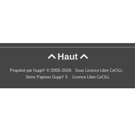
Haut


© 2005-2026
Propulsé par GuppY
Sous Licence Libre CeCILL
Skins Papinou GuppY 5
Licence Libre CeCILL