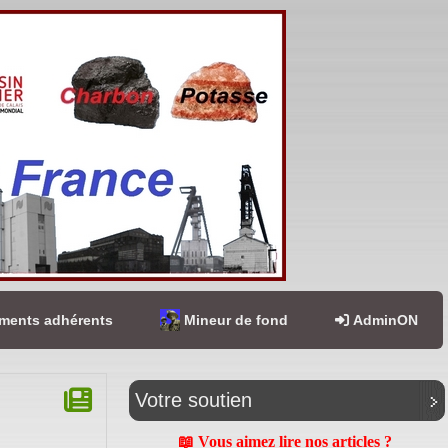
ents adhérents
Mineur de fond
AdminON
Votre soutien
📖 Vous aimez lire nos articles ?