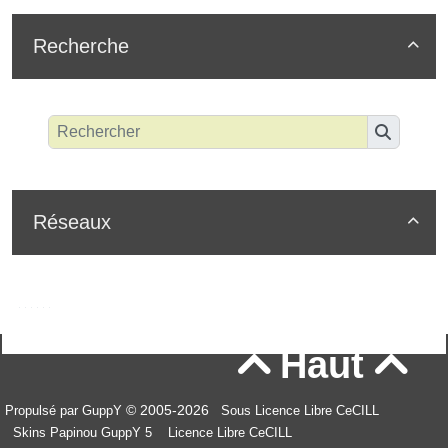
Recherche

Réseaux

Haut


© 2005-2026
Propulsé par GuppY
Sous Licence Libre CeCILL
Skins Papinou GuppY 5
Licence Libre CeCILL