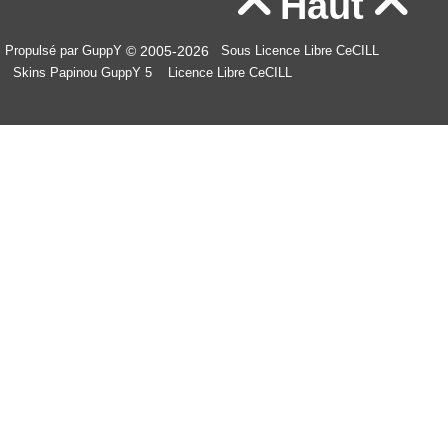
Haut


© 2005-2026
Propulsé par GuppY
Sous Licence Libre CeCILL
Skins Papinou GuppY 5
Licence Libre CeCILL