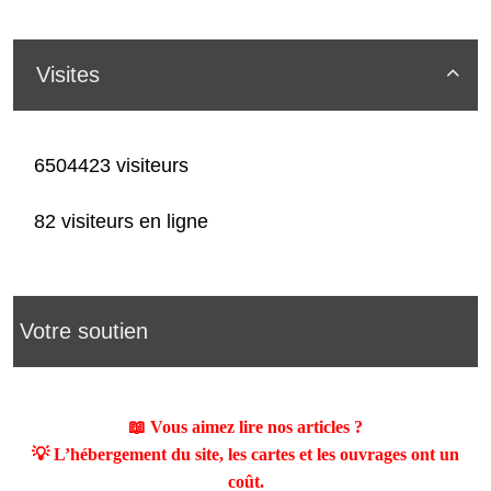
Visites

6504423 visiteurs
82 visiteurs en ligne
Votre soutien
📖 Vous aimez lire nos articles ?
💡 L’hébergement du site, les cartes et les ouvrages ont un
coût.