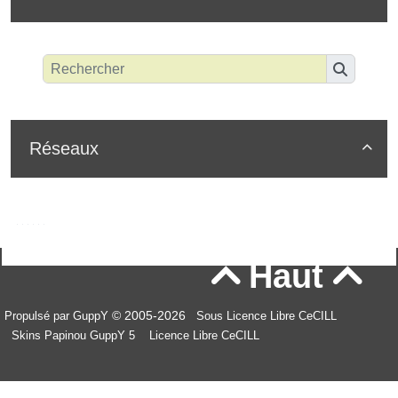
Réseaux

Haut


© 2005-2026
Propulsé par GuppY
Sous Licence Libre CeCILL
Skins Papinou GuppY 5
Licence Libre CeCILL