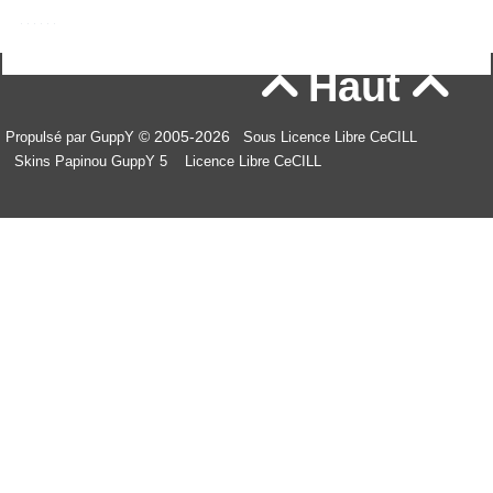
Haut


© 2005-2026
Propulsé par GuppY
Sous Licence Libre CeCILL
Skins Papinou GuppY 5
Licence Libre CeCILL