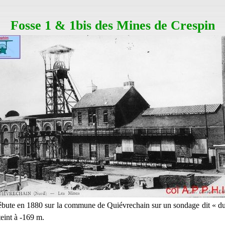
Fosse 1 & 1bis des Mines de Crespin
bute en 1880 sur la commune de Quiévrechain sur un sondage dit « d
teint à -169 m.