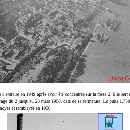
 d'extraire en 1949 après avoir été concentrée sur la fosse 2. Elle sert
aérage du 2 jusqu'au 28 mars 1950, date de sa fermeture. Le puits 1,758 
noyés et remblayés en 1956.