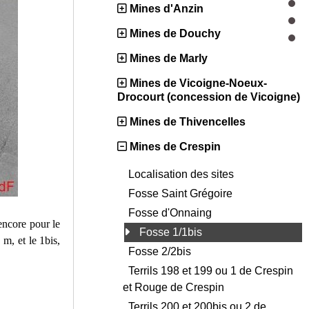
Mines d'Anzin
Mines de Douchy
Mines de Marly
Mines de Vicoigne-Noeux-
Drocourt (concession de Vicoigne)
Mines de Thivencelles
Mines de Crespin
Localisation des sites
Fosse Saint Grégoire
Fosse d'Onnaing
 encore pour le
Fosse 1/1bis
m, et le 1bis,
Fosse 2/2bis
Terrils 198 et 199 ou 1 de Crespin
et Rouge de Crespin
Terrils 200 et 200bis ou 2 de