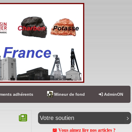
ents adhérents
Mineur de fond
AdminON
Votre soutien
📖 Vous aimez lire nos articles ?