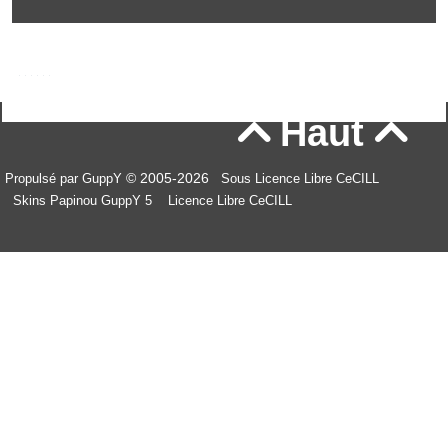
Haut


© 2005-2026
Propulsé par GuppY
Sous Licence Libre CeCILL
Skins Papinou GuppY 5
Licence Libre CeCILL