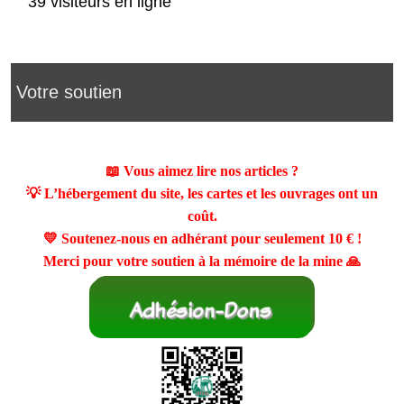
39 visiteurs en ligne
Votre soutien
📖 Vous aimez lire nos articles ?
💡 L’hébergement du site, les cartes et les ouvrages ont un
coût.
💛 Soutenez-nous en adhérant pour seulement
10 €
!
Merci pour votre soutien à la mémoire de la mine 🙏