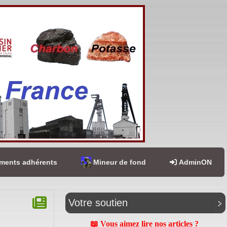
ents adhérents
Mineur de fond
AdminON
Votre soutien
📖 Vous aimez lire nos articles ?