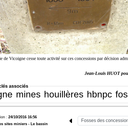
 de Vicoigne cesse toute activité sur ces concessions par décision admi
Jean-Louis HUOT po
clés associés
gne
mines
houillères
hbnpc
fo
ion :
24/10/2016 16:56
es sites miniers -
Le bassin