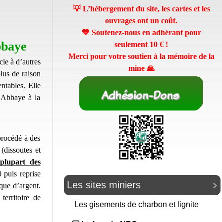
💡 L’hébergement du site, les cartes et les
ouvrages ont un coût.
💛 Soutenez-nous en adhérant pour
bbaye
seulement
10 €
!
Merci pour votre soutien à la mémoire de la
ie à d’autres
mine 🙏
lus de raison
ntables. Elle
l’Abbaye à la
procédé à des
(dissoutes et
 plupart des
 puis reprise
Les sites miniers
que d’argent.
territoire de
Les gisements de charbon et lignite