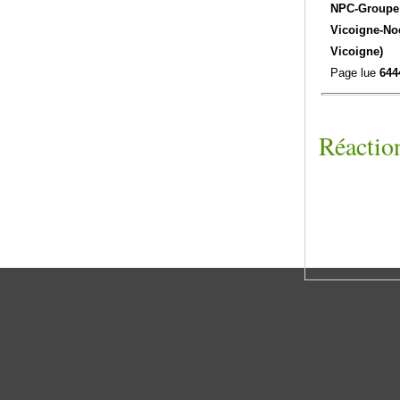
NPC-
Groupe 
Vicoigne-No
Vicoigne)
Page lue
644
Réaction