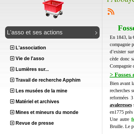
Foss
L'asso et ses actions
En 1843, la 
compagnie po
L'association
d’exister su
Vie de l'asso
cède donc sa
Compagnie d
Lumières sur...
> Fosses 
Travail de recherche Apphim
Bien avant l
recherches s
Les musées de la mine
reformées 3
Matériel et archives
avaleresses
s
en1775 près 
Mines et mineurs du monde
Une autre
f
Revue de presse
Bruille. Le p