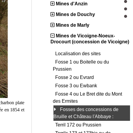
Mines d'Anzin
Mines de Douchy
Mines de Marly
Mines de Vicoigne-Noeux-
Drocourt (concession de Vicoigne)
Localisation des sites
Fosse 1 ou Boitelle ou du
Prussien
Fosse 2 ou Evrard
Fosse 3 ou Ewbank
Fosse 4 ou Le Bret dite du Mont
des Ermites
charbon plate
Fosses des concessions de
ée en 1854 et
Bruille et Château l'Abbaye :
Terril 172 ou Prussien