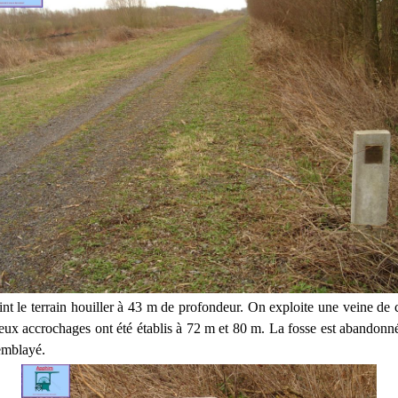
eint le terrain houiller à 43 m de profondeur. On exploite une veine de 
ux accrochages ont été établis à 72 m et 80 m. La fosse est abandonn
remblayé.