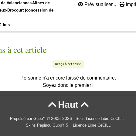
de Valenciennes-
Mines de
Prévisualiser...
Impri
eux-Drocourt (concession de
4 fois
s à cet article
Réagir à cet article
Personne n'a encore laissé de commentaire.
Soyez donc le premier !
Haut


© 2005-2026
Propulsé par GuppY
Sous Licence Libre CeCILL
Skins Papinou GuppY 5
Licence Libre CeCILL