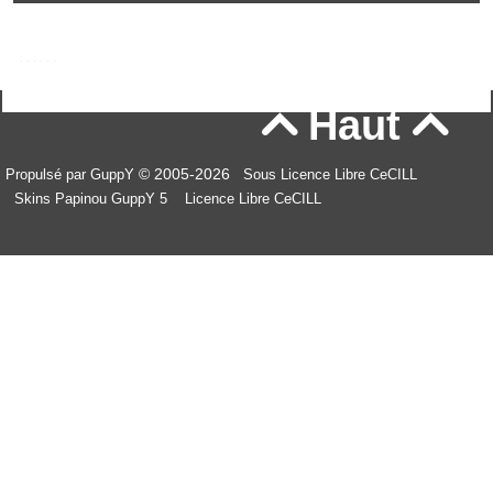
Haut


© 2005-2026
Propulsé par GuppY
Sous Licence Libre CeCILL
Skins Papinou GuppY 5
Licence Libre CeCILL