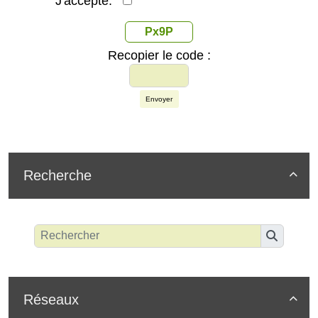
J'accepte:
Px9P
Recopier le code :
Envoyer
Recherche

Réseaux
