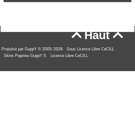
Haut


© 2005-2026
Propulsé par GuppY
Sous Licence Libre CeCILL
Skins Papinou GuppY 5
Licence Libre CeCILL