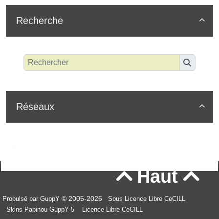
Recherche

Réseaux

Haut


© 2005-2026
Propulsé par GuppY
Sous Licence Libre CeCILL
Skins Papinou GuppY 5
Licence Libre CeCILL