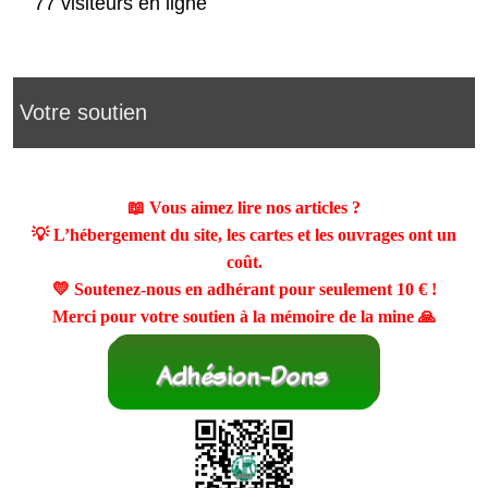
77 visiteurs en ligne
Votre soutien
📖 Vous aimez lire nos articles ?
💡 L’hébergement du site, les cartes et les ouvrages ont un
coût.
💛 Soutenez-nous en adhérant pour seulement
10 €
!
Merci pour votre soutien à la mémoire de la mine 🙏