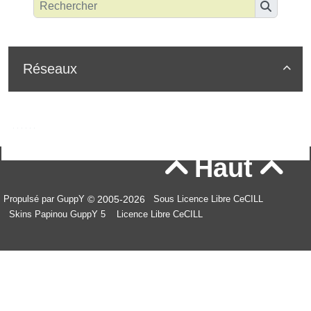
Réseaux

Haut


© 2005-2026
Propulsé par GuppY
Sous Licence Libre CeCILL
Skins Papinou GuppY 5
Licence Libre CeCILL