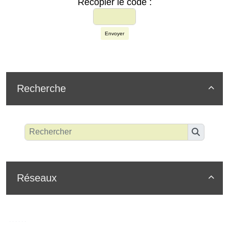
Recopier le code :
Envoyer
Recherche

Réseaux
