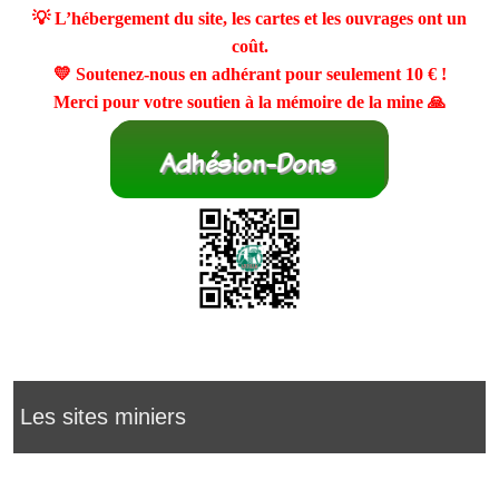
💡 L’hébergement du site, les cartes et les ouvrages ont un
coût.
💛 Soutenez-nous en adhérant pour seulement
10 €
!
Merci pour votre soutien à la mémoire de la mine 🙏
Les sites miniers