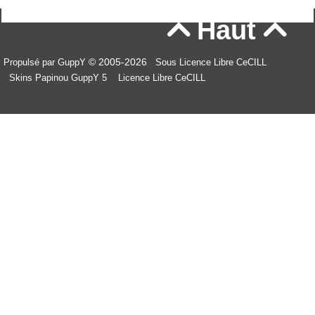
Haut


© 2005-2026
Propulsé par GuppY
Sous Licence Libre CeCILL
Skins Papinou GuppY 5
Licence Libre CeCILL