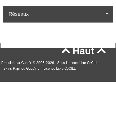
Réseaux

Haut


© 2005-2026
Propulsé par GuppY
Sous Licence Libre CeCILL
Skins Papinou GuppY 5
Licence Libre CeCILL