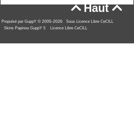
Haut


© 2005-2026
Propulsé par GuppY
Sous Licence Libre CeCILL
Skins Papinou GuppY 5
Licence Libre CeCILL