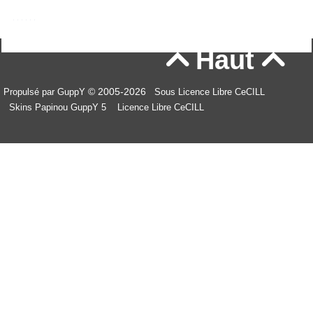
Haut


© 2005-2026
Propulsé par GuppY
Sous Licence Libre CeCILL
Skins Papinou GuppY 5
Licence Libre CeCILL