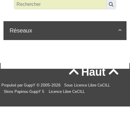
Réseaux

Haut


© 2005-2026
Propulsé par GuppY
Sous Licence Libre CeCILL
Skins Papinou GuppY 5
Licence Libre CeCILL