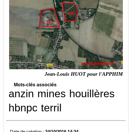
Jean-Louis HUOT pour l'APPHIM
Mots-clés associés
anzin
mines
houillères
hbnpc
terril
Date de création :
24/10/2016 14:34