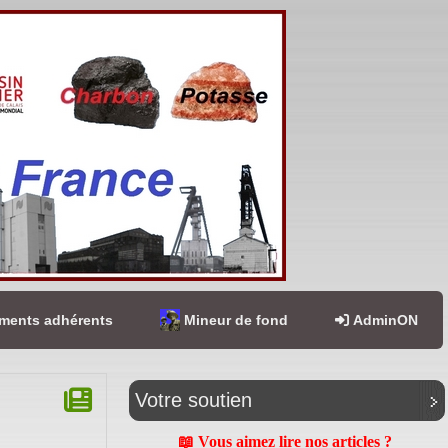
ents adhérents
Mineur de fond
AdminON
Votre soutien
📖 Vous aimez lire nos articles ?