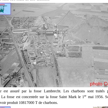
air est assuré par la fosse Lambrecht. Les charbons sont traités p
er
 La fosse est concentrée sur la fosse Saint Mark le 1
mai 1956. So
avoir produit 10817000 T de charbons.