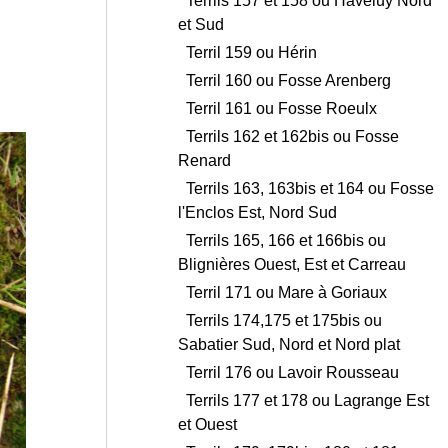
Terrils 157 et 158 ou Haveluy Nord
et Sud
Terril 159 ou Hérin
Terril 160 ou Fosse Arenberg
Terril 161 ou Fosse Roeulx
Terrils 162 et 162bis ou Fosse
Renard
Terrils 163, 163bis et 164 ou Fosse
l'Enclos Est, Nord Sud
Terrils 165, 166 et 166bis ou
Blignières Ouest, Est et Carreau
Terril 171 ou Mare à Goriaux
Terrils 174,175 et 175bis ou
Sabatier Sud, Nord et Nord plat
Terril 176 ou Lavoir Rousseau
Terrils 177 et 178 ou Lagrange Est
et Ouest