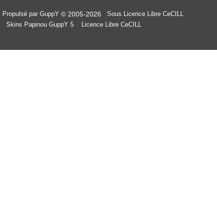
© 2005-2026
Propulsé par GuppY
Sous Licence Libre CeCILL
Skins Papinou GuppY 5
Licence Libre CeCILL