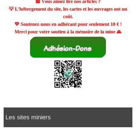
📖 Vous aimez lire nos articles ?
💡 L’hébergement du site, les cartes et les ouvrages ont un
coût.
💛 Soutenez-nous en adhérant pour seulement
10 €
!
Merci pour votre soutien à la mémoire de la mine 🙏
Les sites miniers