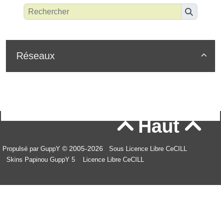
Réseaux

Haut


© 2005-2026
Propulsé par GuppY
Sous Licence Libre CeCILL
Skins Papinou GuppY 5
Licence Libre CeCILL