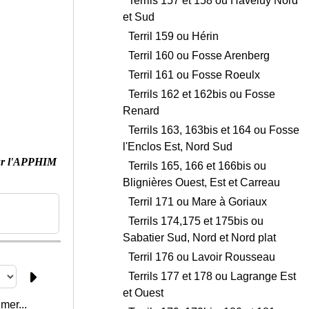
Terrils 157 et 158 ou Haveluy Nord
et Sud
Terril 159 ou Hérin
Terril 160 ou Fosse Arenberg
Terril 161 ou Fosse Roeulx
Terrils 162 et 162bis ou Fosse
Renard
Terrils 163, 163bis et 164 ou Fosse
l'Enclos Est, Nord Sud
ur l'APPHIM
Terrils 165, 166 et 166bis ou
Blignières Ouest, Est et Carreau
Terril 171 ou Mare à Goriaux
Terrils 174,175 et 175bis ou
Sabatier Sud, Nord et Nord plat
Terril 176 ou Lavoir Rousseau
Terrils 177 et 178 ou Lagrange Est
et Ouest
mer...