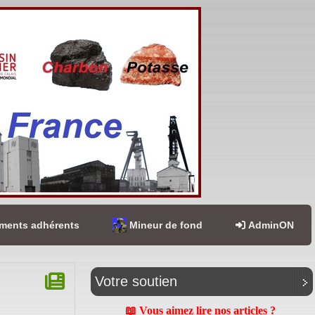
ents adhérents
Mineur de fond
AdminON
Votre soutien
📖 Vous aimez lire nos articles ?