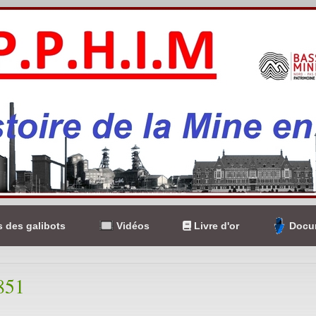
 des galibots
Vidéos
Livre d'or
Docum
851