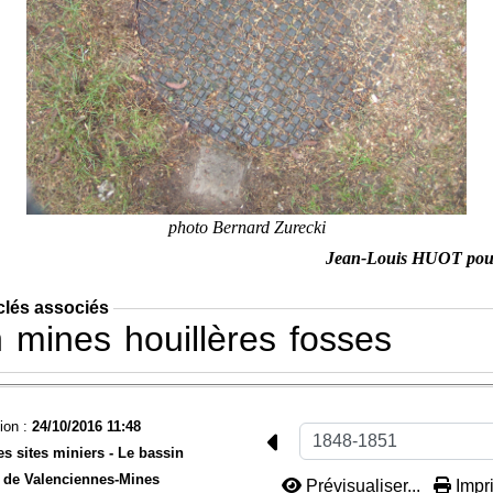
photo Bernard Zurecki
Jean-Louis HUOT po
clés associés
n
mines
houillères
fosses
ion :
24/10/2016 11:48
es sites miniers -
Le bassin
de Valenciennes-
Mines
Prévisualiser...
Impri