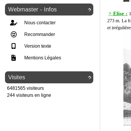
Webmaster - Infos

> Elise :
1
273 m. La fo
Nous contacter
et irrégulièr
Recommander
Version texte
Mentions Légales
Visites

6481565 visiteurs
244 visiteurs en ligne