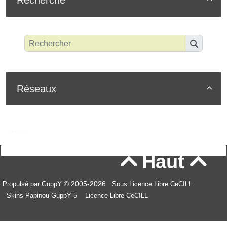
Réseaux

Haut


© 2005-2026
Propulsé par GuppY
Sous Licence Libre CeCILL
Skins Papinou GuppY 5
Licence Libre CeCILL