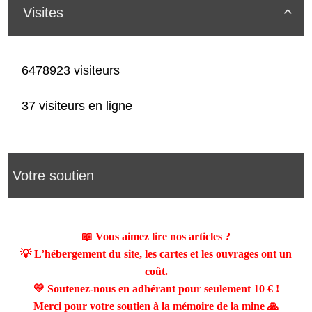
Visites

6478923 visiteurs
37 visiteurs en ligne
Votre soutien
📖 Vous aimez lire nos articles ?
💡 L’hébergement du site, les cartes et les ouvrages ont un
coût.
💛 Soutenez-nous en adhérant pour seulement
10 €
!
Merci pour votre soutien à la mémoire de la mine 🙏