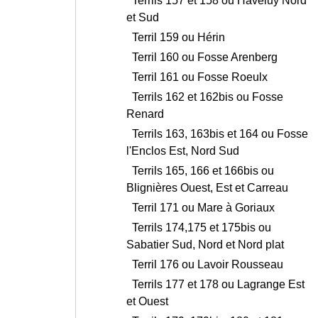
Terrils 157 et 158 ou Haveluy Nord
et Sud
Terril 159 ou Hérin
Terril 160 ou Fosse Arenberg
Terril 161 ou Fosse Roeulx
Terrils 162 et 162bis ou Fosse
Renard
Terrils 163, 163bis et 164 ou Fosse
l'Enclos Est, Nord Sud
Terrils 165, 166 et 166bis ou
Blignières Ouest, Est et Carreau
Terril 171 ou Mare à Goriaux
Terrils 174,175 et 175bis ou
Sabatier Sud, Nord et Nord plat
Terril 176 ou Lavoir Rousseau
Terrils 177 et 178 ou Lagrange Est
et Ouest