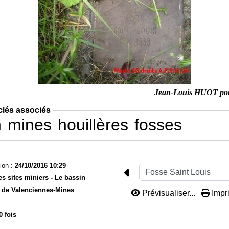
Jean-Louis HUOT po
clés associés
n
mines
houillères
fosses
ion :
24/10/2016 10:29
es sites miniers -
Le bassin
de Valenciennes-
Mines
Prévisualiser...
Impri
0 fois