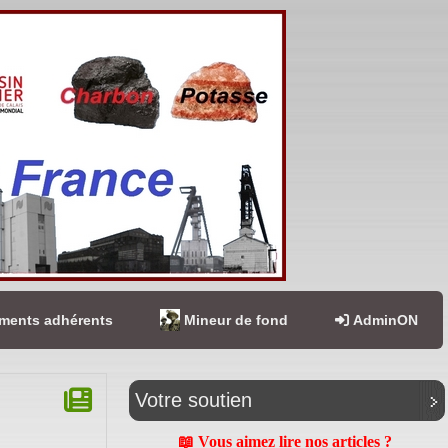
ents adhérents
Mineur de fond
AdminON
Votre soutien
📖 Vous aimez lire nos articles ?