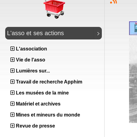
L'asso et ses actions
L'association
Vie de l'asso
Lumières sur...
Travail de recherche Apphim
Les musées de la mine
Matériel et archives
Mines et mineurs du monde
Revue de presse