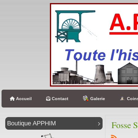
Accueil
Contact
Galerie
Coins
Fosse S
Boutique APPHIM