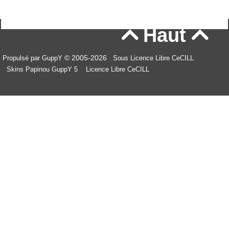
Haut


© 2005-2026
Propulsé par GuppY
Sous Licence Libre CeCILL
Skins Papinou GuppY 5
Licence Libre CeCILL