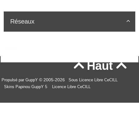
Réseaux

Haut


© 2005-2026
Propulsé par GuppY
Sous Licence Libre CeCILL
Skins Papinou GuppY 5
Licence Libre CeCILL