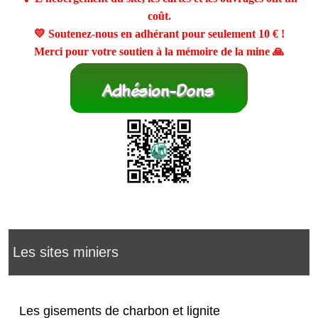
coût.
💛 Soutenez-nous en adhérant pour seulement
10 €
!
Merci pour votre soutien à la mémoire de la mine 🙏
Les sites miniers
Les gisements de charbon et lignite