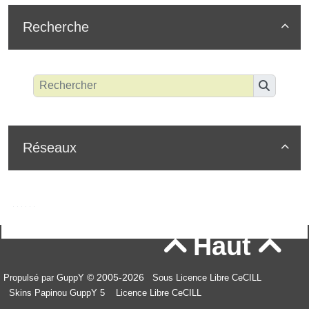
Recherche

Réseaux

Haut


© 2005-2026
Propulsé par GuppY
Sous Licence Libre CeCILL
Skins Papinou GuppY 5
Licence Libre CeCILL