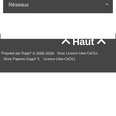
Réseaux

Haut


© 2005-2026
Propulsé par GuppY
Sous Licence Libre CeCILL
Skins Papinou GuppY 5
Licence Libre CeCILL