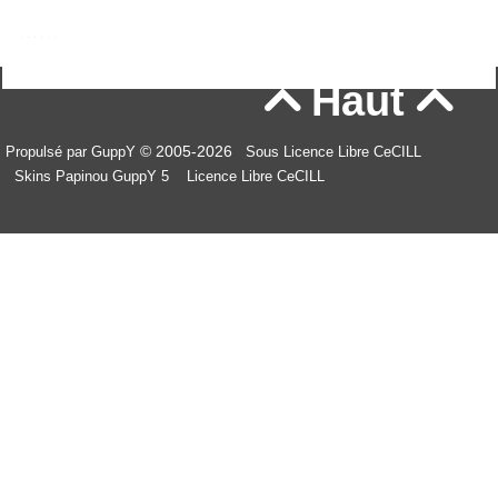
Haut


© 2005-2026
Propulsé par GuppY
Sous Licence Libre CeCILL
Skins Papinou GuppY 5
Licence Libre CeCILL