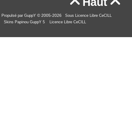
Haut


© 2005-2026
Propulsé par GuppY
Sous Licence Libre CeCILL
Skins Papinou GuppY 5
Licence Libre CeCILL