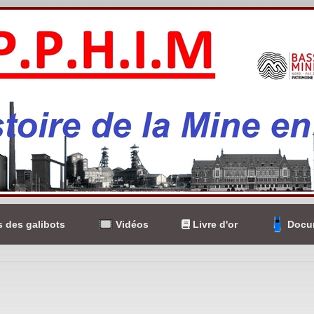
 des galibots
Vidéos
Livre d'or
Docum