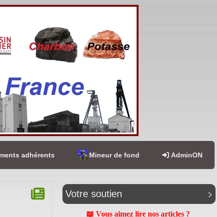
ents adhérents
Mineur de fond
AdminON
Votre soutien
📖 Vous aimez lire nos articles ?