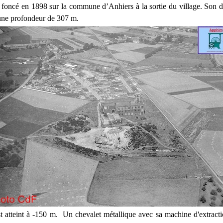
t foncé en 1898 sur la commune d’Anhiers à la sortie du village. Son d
une profondeur de 307 m.
st atteint à -150 m. Un chevalet métallique avec sa machine d'extrac