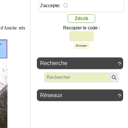
J'accepte:
Zdczb
d'Aniche très
Recopier le code :
Envoyer
Recherche

Réseaux
