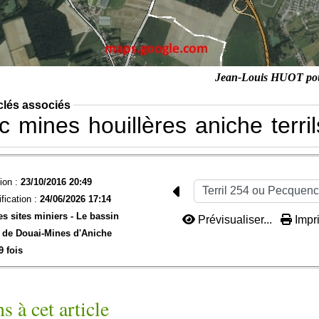
Jean-Louis HUOT po
clés associés
c
mines
houillères
aniche
terri
ion :
23/10/2016 20:49
fication :
24/06/2026 17:14
es sites miniers -
Le bassin
Prévisualiser...
Impri
 de Douai-
Mines d'Aniche
9 fois
s à cet article