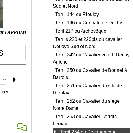
Sud et Nord
Terril 144 ou Rieulay
Terril 146 ou Centrale de Dechy
Teril 217 ou Archevêque
ur l'APPHIM
Terrils 220 et 220bis ou cavalier
Delloye Sud et Nord
ls
Terril 242 ou Cavalier voie F Dechy
Aniche
Terril 250 ou Cavalier de Bonnel à
Barrois
Terril 251 ou Cavalier du site de
mer...
Rieulay
Terril 252 ou Cavalier du siège
Notre Dame
Terril 253 ou Cavalier Barrois
Lemay
Terril 254 ou Pecquencourt