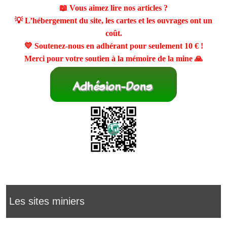
📖 Vous aimez lire nos articles ?
💡 L’hébergement du site, les cartes et les ouvrages ont un
coût.
💛 Soutenez-nous en adhérant pour seulement
10 €
!
Merci pour votre soutien à la mémoire de la mine 🙏
Les sites miniers