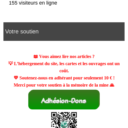
155 visiteurs en ligne
Votre soutien
📖 Vous aimez lire nos articles ?
💡 L’hébergement du site, les cartes et les ouvrages ont un
coût.
💛 Soutenez-nous en adhérant pour seulement
10 €
!
Merci pour votre soutien à la mémoire de la mine 🙏