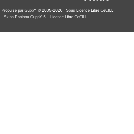
© 2005-2026
Propulsé par GuppY
Sous Licence Libre CeCILL
Skins Papinou GuppY 5
Licence Libre CeCILL