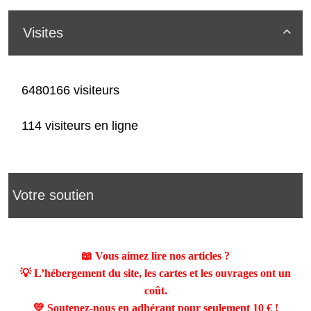
Visites

6480166 visiteurs
114 visiteurs en ligne
Votre soutien
📖 Vous aimez lire nos articles ?
💡 L’hébergement du site, les cartes et les ouvrages ont un
coût.
💛 Soutenez-nous en adhérant pour seulement
10 €
!