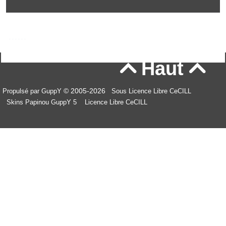
Haut


© 2005-2026
Propulsé par GuppY
Sous Licence Libre CeCILL
Skins Papinou GuppY 5
Licence Libre CeCILL