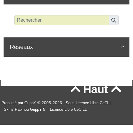
Réseaux

Haut


© 2005-2026
Propulsé par GuppY
Sous Licence Libre CeCILL
Skins Papinou GuppY 5
Licence Libre CeCILL