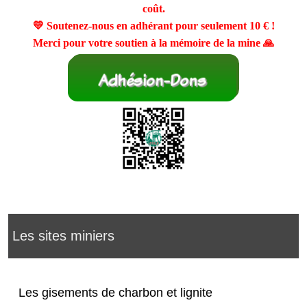
coût.
💛 Soutenez-nous en adhérant pour seulement
10 €
!
Merci pour votre soutien à la mémoire de la mine 🙏
Les sites miniers
Les gisements de charbon et lignite