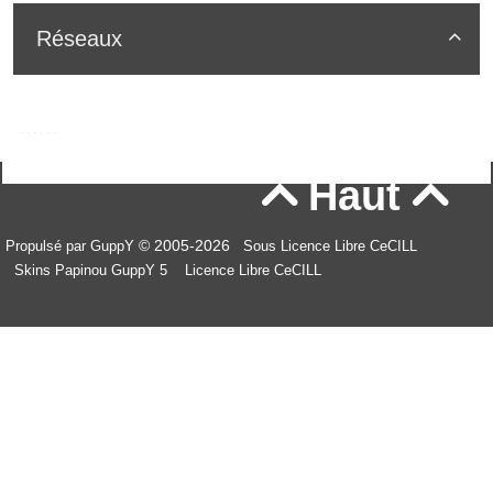
Réseaux

Haut


© 2005-2026
Propulsé par GuppY
Sous Licence Libre CeCILL
Skins Papinou GuppY 5
Licence Libre CeCILL