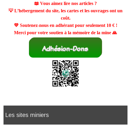
📖 Vous aimez lire nos articles ?
💡 L’hébergement du site, les cartes et les ouvrages ont un
coût.
💛 Soutenez-nous en adhérant pour seulement
10 €
!
Merci pour votre soutien à la mémoire de la mine 🙏
Les sites miniers