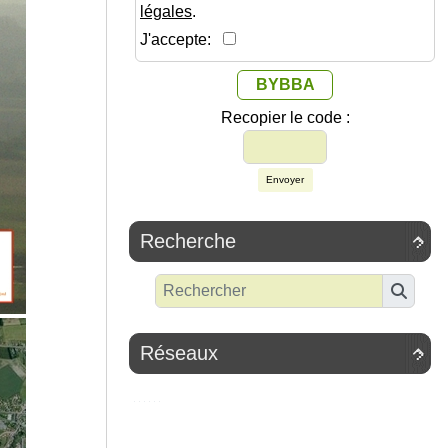
légales
.
J'accepte:
BYBBA
Recopier le code :
Envoyer
Recherche

Réseaux
