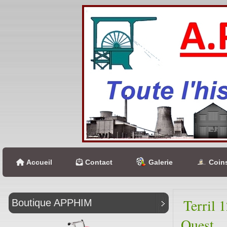
Accueil
Contact
Galerie
Coins
Terril 
Boutique APPHIM
Ouest