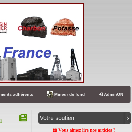
ents adhérents
Mineur de fond
AdminON
n
Votre soutien
📖 Vous aimez lire nos articles ?