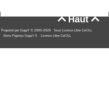
Haut


© 2005-2026
Propulsé par GuppY
Sous Licence Libre CeCILL
Skins Papinou GuppY 5
Licence Libre CeCILL