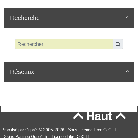
Recherche

Réseaux

Haut


© 2005-2026
Propulsé par GuppY
Sous Licence Libre CeCILL
Skins Papinou GuppY 5
Licence Libre CeCILL