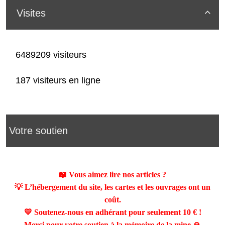
Visites

6489209 visiteurs
187 visiteurs en ligne
Votre soutien
📖 Vous aimez lire nos articles ?
💡 L’hébergement du site, les cartes et les ouvrages ont un
coût.
💛 Soutenez-nous en adhérant pour seulement
10 €
!
Merci pour votre soutien à la mémoire de la mine 🙏