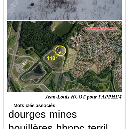
Jean-Louis HUOT pour l'APPHIM
Mots-clés associés
dourges
mines
houillères
hbnpc
terril