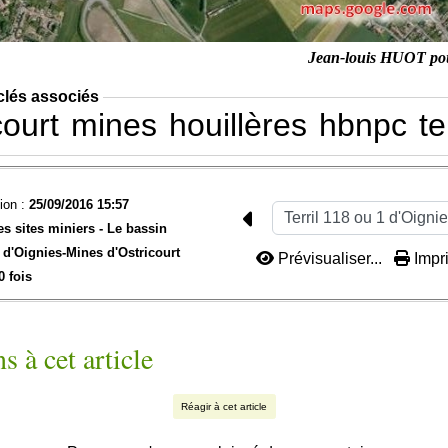
Jean-louis HUOT p
clés associés
court
mines
houillères
hbnpc
te
ion :
25/09/2016 15:57
es sites miniers -
Le bassin
d'Oignies-
Mines d'Ostricourt
Prévisualiser...
Impri
0 fois
s à cet article
Réagir à cet article