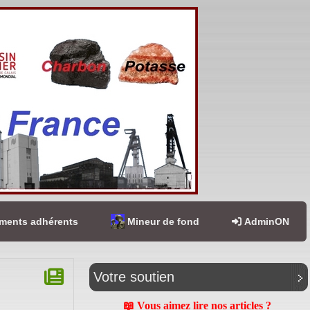
ents adhérents
Mineur de fond
AdminON
Votre soutien
📖 Vous aimez lire nos articles ?