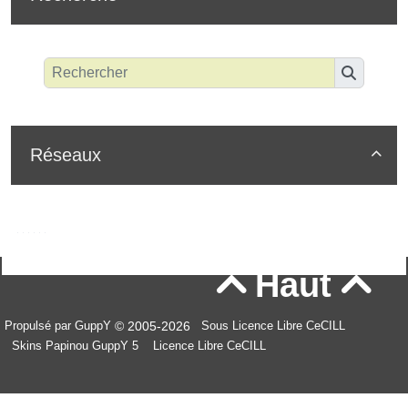
Réseaux

Haut


© 2005-2026
Propulsé par GuppY
Sous Licence Libre CeCILL
Skins Papinou GuppY 5
Licence Libre CeCILL